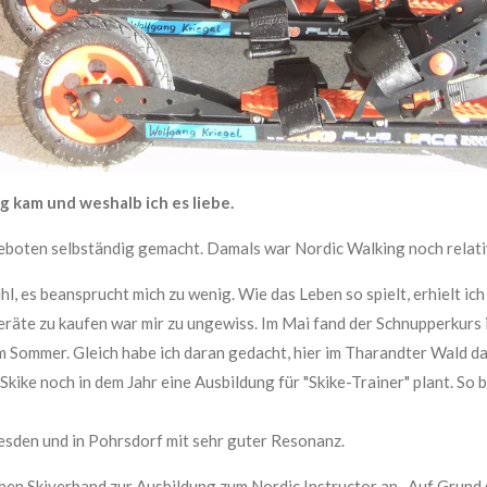
g kam und weshalb ich es liebe.
geboten selbständig gemacht. Damals war Nordic Walking noch relativ
l, es beansprucht mich zu wenig. Wie das Leben so spielt, erhielt ich
räte zu kaufen war mir zu ungewiss. Im Mai fand der Schnupperkurs i
im Sommer. Gleich habe ich daran gedacht, hier im Tharandter Wald d
 Skike noch in dem Jahr eine Ausbildung für "Skike-Trainer" plant. So
resden und in Pohrsdorf mit sehr guter Resonanz.
hen Skiverband zur Ausbildung zum Nordic Instructor an. Auf Grund 